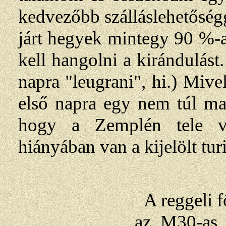
kedvezőbb szálláslehetőség
járt hegyek mintegy 90 %-a
kell hangolni a kirándulás
napra "leugrani", hi.) Miv
első napra egy nem túl ma
hogy a Zemplén tele va
hiányában van a kijelölt tur
A reggeli 
az M30-as 