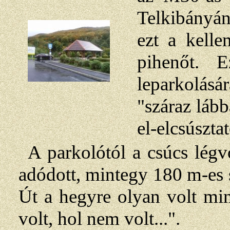
Telkibányán
ezt a kelle
pihenőt. 
leparkolásá
"száraz lább
el-elcsúsztato
A parkolótól a csúcs lég
adódott, mintegy 180 m-es 
Út a hegyre olyan volt mi
volt, hol nem volt...".