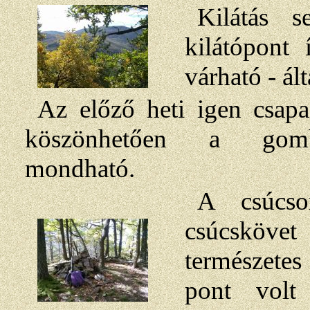
Kilátás 
kilátópont 
várható - á
Az előző heti igen csapa
köszönhetően a gomb
mondható.
A csúcso
csúcskövet
természete
pont volt