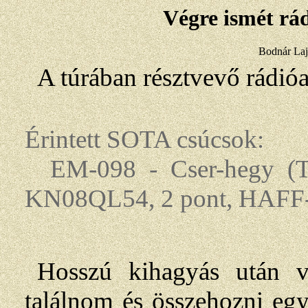
Végre ismét rá
Bodnár La
A túrában résztvevő rádi
Érintett SOTA csúcsok:
EM-098 - Cser-hegy (T
KN08QL54, 2 pont, HAFF
Hosszú kihagyás után v
találnom és összehozni eg