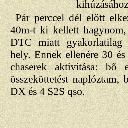
kihúzásához 
Pár perccel dél előtt elk
40m-t ki kellett hagynom,
DTC miatt gyakorlatilag
hely. Ennek ellenére 30 és
chaserek aktivitása: bő 
összeköttetést naplóztam,
DX és 4 S2S qso.