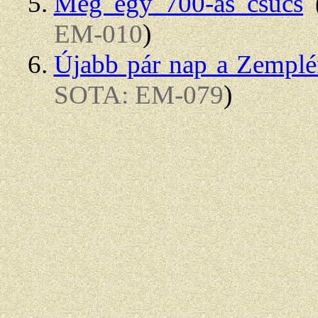
Még egy 700-as csúcs
EM-010
)
Újabb pár nap a Zemplén
SOTA: EM-079
)