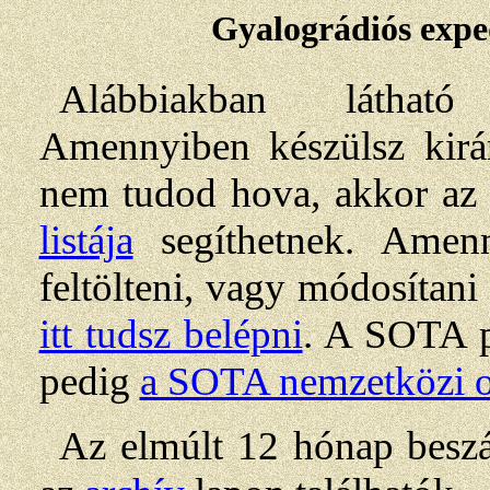
Gyalográdiós expe
Alábbiakban látható
Amennyiben készülsz kirá
nem tudod hova, akkor az 
listája
segíthetnek. Amenn
feltölteni, vagy módosítani s
itt tudsz belépni
. A SOTA p
pedig
a SOTA nemzetközi o
Az elmúlt 12 hónap beszám