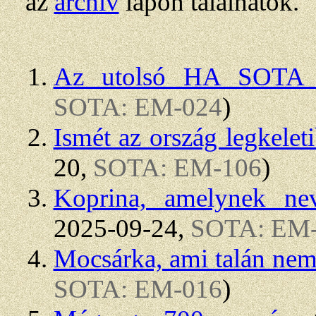
az
archív
lapon találhatók.
Az utolsó HA SOTA 
SOTA: EM-024
)
Ismét az ország legkelet
20,
SOTA: EM-106
)
Koprina, amelynek nev
2025-09-24,
SOTA: EM
Mocsárka, ami talán nem i
SOTA: EM-016
)